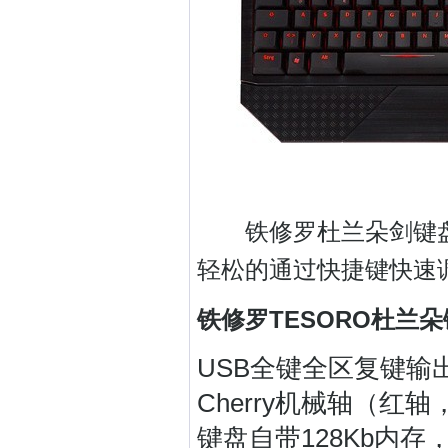
铁修罗杜兰朵剑键盘
轻松的通过快捷键快速
铁修罗TESORO杜兰
USB全键全区复键输
Cherry机械轴（红
键盘自带128Kb内