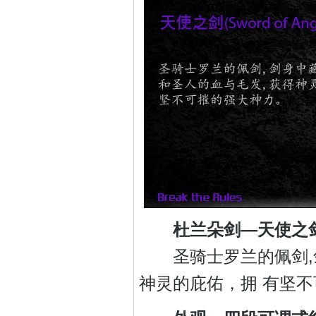
杜兰朵剑—天使之
圣骑士罗兰的佩剑,剑
神灵的庇佑，拥 有坚