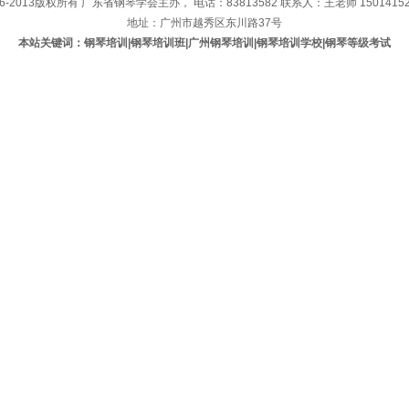
06-2013版权所有 广东省钢琴学会主办， 电话：83813582 联系人：王老师 15014152
地址：广州市越秀区东川路37号
本站关键词：钢琴培训|钢琴培训班|广州钢琴培训|钢琴培训学校|钢琴等级考试