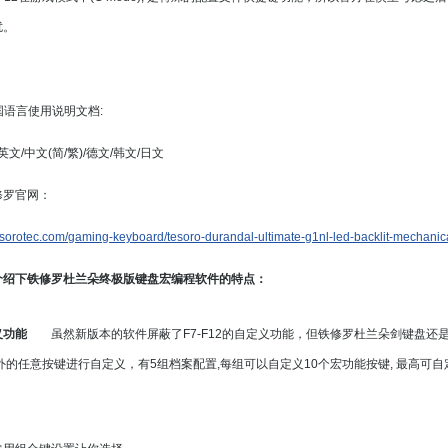
扰。
多国语言使用说明文档:
英文/中文(简/繁)/德文/韩文/日文
修罗官网：
esorotec.com/gaming-keyboard/tesoro-durandal-ultimate-g1nl-led-backlit-mechani
介绍下铁修罗杜兰朵终极版键盘宏编程软件的特点：
义功能
虽然新版本的软件屏蔽了F7-F12的自定义功能，但铁修罗杜兰朵剑键盘还
2之外的任意按键进行自定义，有5组档案配置,每组可以自定义10个宏功能按键, 最高可