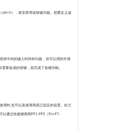
ctrl+V），甚至禁用该按键功能。想要定义成
觉得中间的键入时间有问题，你可以用软件调
下你需要改成的按键，就完成了改键功能。
器使用时,也可以直接调用原已设定的设置。杜兰
快捷键调用PF1-PF5（Fn+F7-