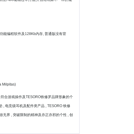
能编程软件及128Kb内存, 普通版没有背
lpitas)
最符合游戏操作及TESORO铁修罗品牌形象的个
, 电竞级耳机及配件类产品 , TESORO 铁修
悠游无界 , 突破限制的精神及亦正亦邪的个性 , 创