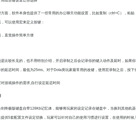
常用组合键设置让你选择
方面，软件本身也提供了一些常用的办公聊天功能设置，比如复制（ctrl+C），粘贴（
话，可以使用宏来定义按键：
面，直觉操作简单方便
能是比较长见的，也不用特别介绍，开启录制之后会记录你的键入动作及延时，如果你
的延迟时间，最低为25ms。对于Dota类玩家最常用的改键，使用宏录制之后，按
家对游戏操作的需求,自行设定延迟时间
能
剑终极版键盘自带128Kb记忆体，能够将玩家的设定记录在键盘中，当换到其他机
提供5套配置文件设定切换，玩家可以针对自己的使用习惯进行设置，在使用的时候,可以通过