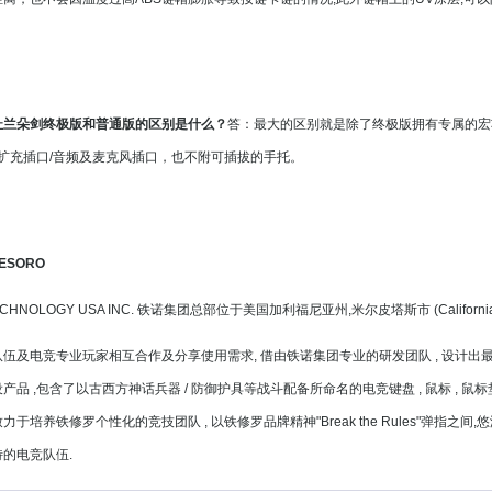
杜兰朵剑终极版和普通版的区别是什么？
答：最大的区别就是除了终极版拥有专属的宏功
.0扩充插口/音频及麦克风插口，也不附可插拔的手托。
ESORO
ECHNOLOGY USA INC. 铁诺集团总部位于美国加利福尼亚州,米尔皮塔斯市 (California Mi
伍及电竞专业玩家相互合作及分享使用需求, 借由铁诺集团专业的研发团队 , 设计出
品 ,包含了以古西方神话兵器 / 防御护具等战斗配备所命名的电竞键盘 , 鼠标 , 鼠标垫 
于培养铁修罗个性化的竞技团队 , 以铁修罗品牌精神"Break the Rules"弹指之间,
的电竞队伍.