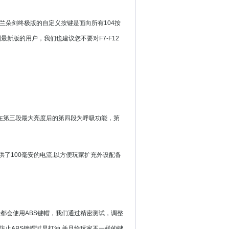
兰朵剑终极版的自定义按键是面向所有104按
最新版的用户，我们也建议您不要对F7-F12
在第三段最大亮度后的第四段为呼吸功能，第
别提供了100毫安的电流,以方便玩家扩充外设配备
都会使用ABS键帽，我们通过精密测试，调整
防止ABS键帽过早打油,并且给玩家不一样的键