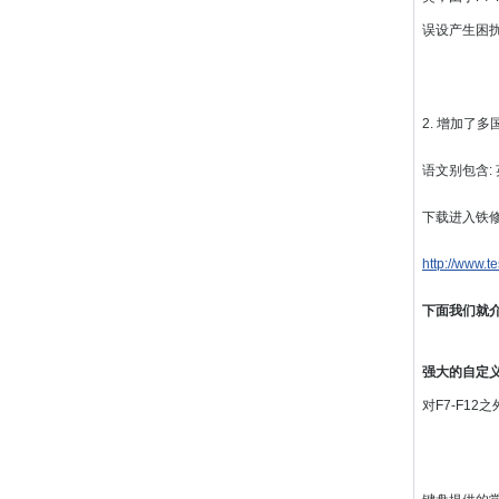
误设产生困
2. 增加了
语文别包含: 
下载进入铁
http://www.t
下面我们就
强大的自定
对F7-F1