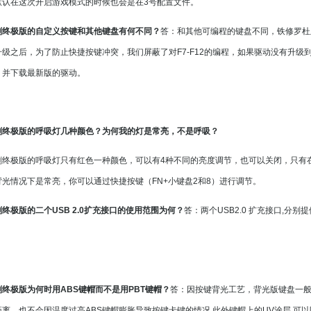
默认在这次开启游戏模式的时候也会是在3号配置文件。
剑终极版的自定义按键和其他键盘有何不同？
答：和其他可编程的键盘不同，铁修罗杜
级之后，为了防止快捷按键冲突，我们屏蔽了对F7-F12的编程，如果驱动没有升级到
，并下载最新版的驱动。
剑终极版的呼吸灯几种颜色？为何我的灯是常亮，不是呼吸？
剑终极版的呼吸灯只有红色一种颜色，可以有4种不同的亮度调节，也可以关闭，只有
光情况下是常亮，你可以通过快捷按键（FN+小键盘2和8）进行调节。
终极版的二个USB 2.0扩充接口的使用范围为何？
答：两个USB2.0 扩充接口,分
终极版为何时用ABS键帽而不是用PBT键帽？
答：因按键背光工艺，背光版键盘一般
离，也不会因温度过高ABS键帽膨胀导致按键卡键的情况,此外键帽上的UV涂层,可以