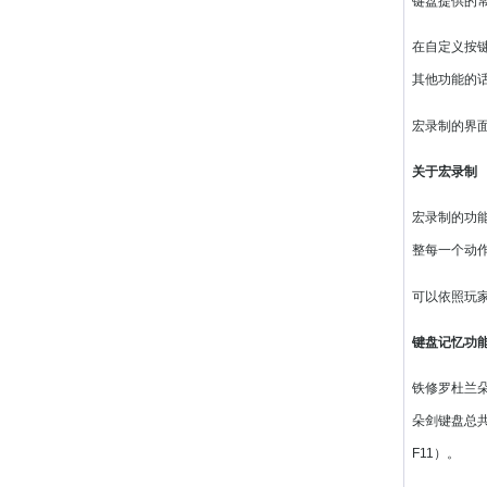
键盘提供的
在自定义按键
其他功能的
宏录制的界
关于宏录制
宏录制的功
整每一个动作
可以依照玩
键盘记忆功
铁修罗杜兰朵
朵剑键盘总共
F11）。