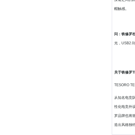
帽触感。
问：铁修罗
光，USB2
关于铁修罗T
TESORO T
从知名电竞队
性化电竞外设产
罗品牌也将致力
造出风格独特