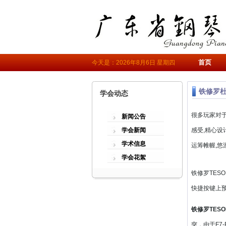
首页
今天是：2026年8月6日 星期四
铁修罗
学会动态
很多玩家对
新闻公告
学会新闻
感受,精心设
学术信息
运筹帷幄,悠
学会花絮
铁修罗TES
快捷按键上
铁修罗TES
突，由于F7