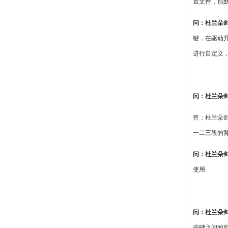
置文件，那
问：杜兰朵
键，在驱动升
进行自定义
问：杜兰朵
答：杜兰朵
一二三段的背
问：杜兰朵剑
使用.
问：杜兰朵剑
按键之间的距