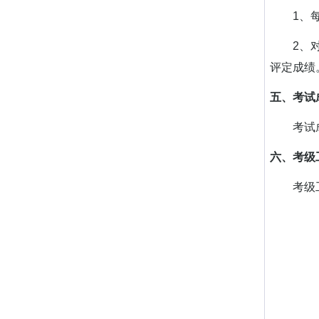
1、每个
2、对每
评定成绩
五、考试
考试成绩于
六、考级
考级工作
中
广
广