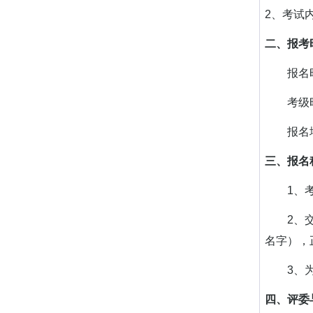
2、考试
二、报考
报名时间：
考级时间
报名地点
三、报名
1、考生
2、交纳
名字），
3、为了
四、评委