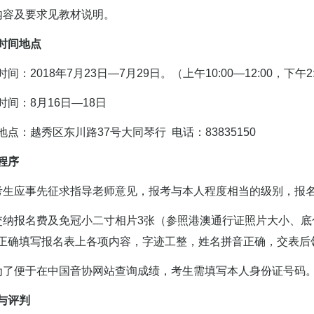
内容及要求见教材说明。
时间地点
2018年7月23日—7月29日。（上午10:00—12:00，下午2:
：8月16日—18日
：越秀区东川路37号大同琴行 电话：83835150
程序
应事先征求指导老师意见，报考与本人程度相当的级别，报名
报名费及免冠小二寸相片3张（参照港澳通行证照片大小、底
正确填写报名表上各项内容，字迹工整，姓名拼音正确，交表后
便于在中国音协网站查询成绩，考生需填写本人身份证号码
与评判