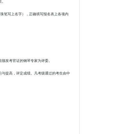
款。
珠笔写上名字），正确填写报名表上各项内
组颁发考官证的钢琴专家为评委。
习与提高，评定成绩。凡考级通过的考生由中