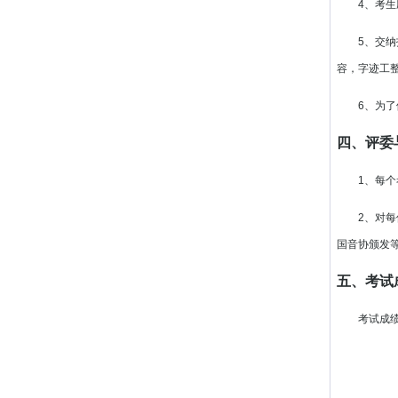
4、考生应
5、交纳报
容，字迹工
6、为了便
四、评委
1、每个考
2、对每位
国音协颁发
五、考试
考试成绩于考
广