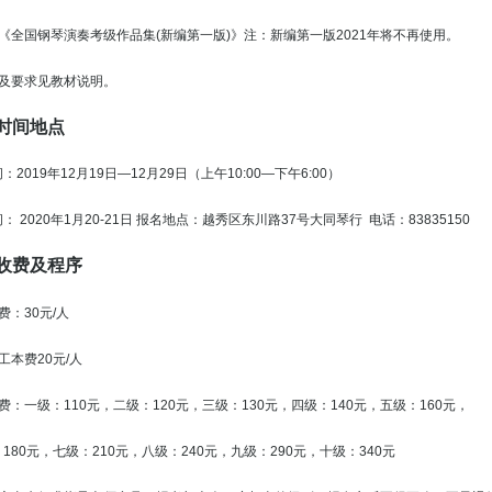
全国钢琴演奏考级作品集(新编第一版)》注：新编第一版2021年将不再使用。
容及要求见教材说明。
时间地点
019年12月19日—12月29日（上午10:00—下午6:00）
2020年1月20-21日 报名地点：越秀区东川路37号大同琴行 电话：83835150
收费及程序
：30元/人
工本费20元/人
一级：110元，二级：120元，三级：130元，四级：140元，五级：160元，
元，七级：210元，八级：240元，九级：290元，十级：340元