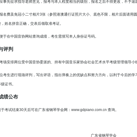
事先征求指导老师意见，报考与本人程度相当的级别，报名之后不得更改，不予退
名费及免冠小二寸相片3张（参照港澳通行证照片大小、底色不限，相片后面请用圆
整，姓名拼音正确，交表后领取准考证。
于在中国音协网站查询成绩，考生需填写本人身份证号码。
与评判
场安排两位受中国音协委派的、持有中国音乐家协会社会艺术水平考级管理领导小
考生进行现场评判，写出评语，指出弹奏上的优缺点和努力方向，以利于今后的学
等级证书。
成绩公布
试结束30天后可在广东省钢琴学会网：www.gdpiano.com.cn 查询。
东省钢琴学会