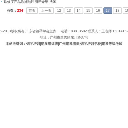
铁修罗产品欧洲地区测评介绍-法国
总数：
234
首页
上一页
12
13
14
15
16
17
18
1
06-2013版权所有 广东省钢琴学会主办， 电话：83813582 联系人：王老师 15014152
地址：广州市越秀区东川路37号
本站关键词：钢琴培训|钢琴培训班|广州钢琴培训|钢琴培训学校|钢琴等级考试